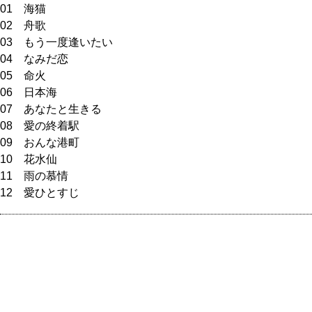
01 海猫
02 舟歌
03 もう一度逢いたい
04 なみだ恋
05 命火
06 日本海
07 あなたと生きる
08 愛の終着駅
09 おんな港町
10 花水仙
11 雨の慕情
12 愛ひとすじ