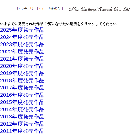
いままでに発売された作品 ご覧になりたい場所をクリックしてください
2025年度発売作品
2024年度発売作品
2023年度発売作品
2022年度発売作品
2021年度発売作品
2020年度発売作品
2019年度発売作品
2018年度発売作品
2017年度発売作品
2016年度発売作品
2015年度発売作品
2014年度発売作品
2013年度発売作品
2012年度発売作品
2011年度発売作品