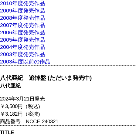
2010年度発売作品
2009年度発売作品
2008年度発売作品
2007年度発売作品
2006年度発売作品
2005年度発売作品
2004年度発売作品
2003年度発売作品
2003年度以前の作品
八代亜紀 追悼盤 (ただいま発売中)
八代亜紀
2024年3月21日発売
￥3,500円（税込)
￥3,182円（税抜)
商品番号…NCCE-240321
TITLE