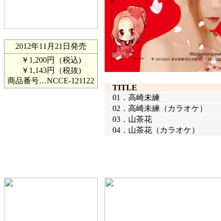
2012年11月21日発売
￥1,200円（税込)
￥1,143円（税抜)
商品番号…
NCCE-121122
TITLE
01．
高崎未練
02．
高崎未練（カラオケ）
03．
山茶花
04．
山茶花（カラオケ）