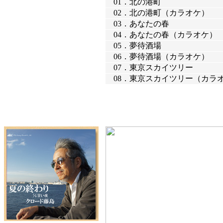
01．
北の港町
02．
北の港町（カラオケ）
03．
あなたの春
04．
あなたの春（カラオケ）
05．
夢待酒場
06．
夢待酒場（カラオケ）
07．
東京スカイツリー
08．
東京スカイツリー（カラ