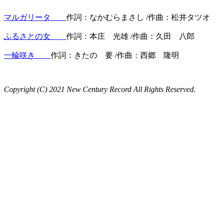
マルガリータ
作詞：なかむらまさし /作曲：松井タツオ
ふるさとの女
作詞：本庄 光雄 /作曲：久田 八郎
一輪咲き
作詞：きたの 要 /作曲：西郷 隆明
Copyright (C) 2021 New Century Record All Rights Reserved.